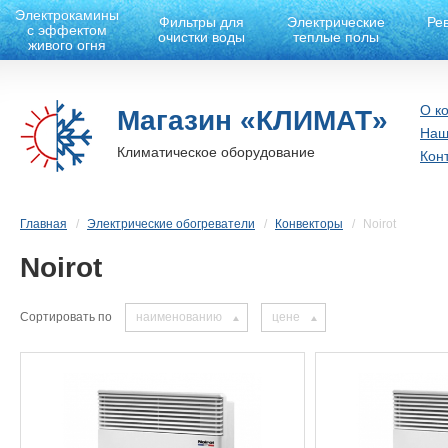
Электрокамины
Фильтры для
Электрические
Ре
с эффектом
очистки воды
теплые полы
живого огня
О к
Магазин «КЛИМАТ»
Наш
Климатическое оборудование
Кон
Главная
Электрические обогреватели
Конвекторы
Noirot
Noirot
Сортировать по
наименованию
цене