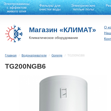
Электрокамины
Фильтры для
Электрические
Ре
с эффектом
очистки воды
теплые полы
живого огня
О к
Магазин «КЛИМАТ»
Наш
Климатическое оборудование
Кон
Главная
Водонагреватели
Gorenje
TG200NGB6
TG200NGB6