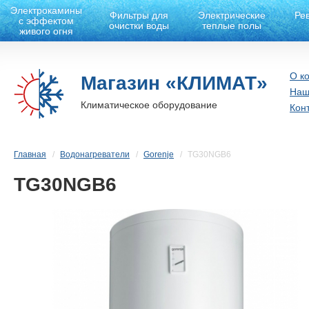
Электрокамины
Фильтры для
Электрические
Ре
с эффектом
очистки воды
теплые полы
живого огня
О к
Магазин «КЛИМАТ»
Наш
Климатическое оборудование
Кон
Главная
Водонагреватели
Gorenje
TG30NGB6
TG30NGB6