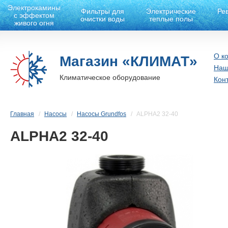
Электрокамины
Фильтры для
Электрические
Ре
с эффектом
очистки воды
теплые полы
живого огня
О к
Магазин «КЛИМАТ»
Наш
Климатическое оборудование
Кон
Главная
Насосы
Насосы Grundfos
ALPHA2 32-40
ALPHA2 32-40