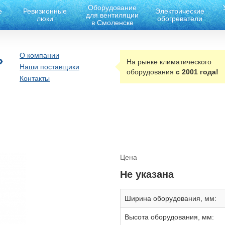
Оборудование
е
Ревизионные
Электрические
для вентиляции
люки
обогреватели
в Смоленске
О компании
»
На рынке климатического
Наши поставщики
оборудования
с 2001 года!
Контакты
Цена
Не указана
Ширина оборудования, мм:
Высота оборудования, мм: