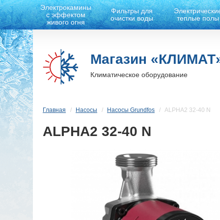
Электрокамины
Фильтры для
Электрически
с эффектом
очистки воды
теплые полы
живого огня
Магазин «КЛИМАТ
Климатическое оборудование
Главная
Насосы
Насосы Grundfos
ALPHA2 32-40 N
ALPHA2 32-40 N