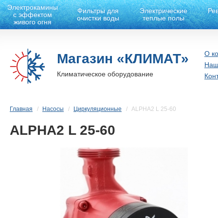
Электрокамины
Фильтры для
Электрические
Ре
с эффектом
очистки воды
теплые полы
живого огня
О к
Магазин «КЛИМАТ»
Наш
Климатическое оборудование
Кон
Главная
Насосы
Циркуляционные
ALPHA2 L 25-60
ALPHA2 L 25-60