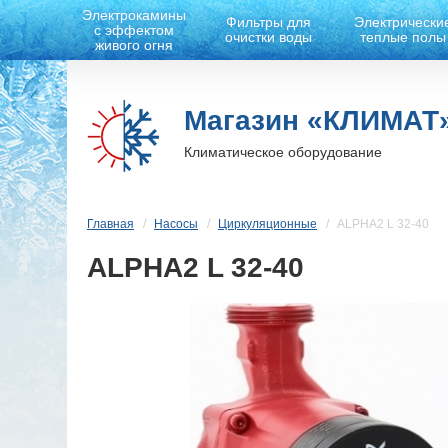
Электрокамины
Фильтры для
Электрически
с эффектом
очистки воды
теплые полы
живого огня
Магазин «КЛИМАТ
Климатическое оборудование
Главная
Насосы
Циркуляционные
ALPHA2 L 32-40
ALPHA2 L 32-40