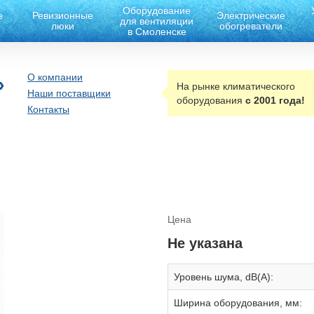
Оборудование
е
Ревизионные
Электрические
для вентиляции
люки
обогреватели
в Смоленске
О компании
»
На рынке климатического
Наши поставщики
оборудования
с 2001 года!
Контакты
Цена
Не указана
Уровень шума, dB(A):
Ширина оборудования, мм: