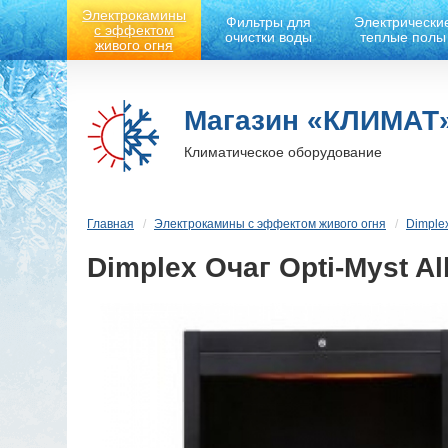
Электрокамины
Фильтры для
Электрически
с эффектом
очистки воды
теплые полы
живого огня
Магазин «КЛИМАТ
Климатическое оборудование
Главная
Электрокамины с эффектом живого огня
Dimple
Dimplex Очаг Opti-Myst A