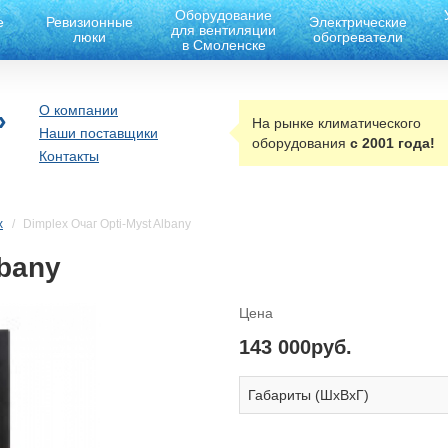
Оборудование
е
Ревизионные
Электрические
для вентиляции
люки
обогреватели
в Смоленске
О компании
»
На рынке климатического
Наши поставщики
оборудования
с 2001 года!
Контакты
x
Dimplex Очаг Opti-Myst Albany
lbany
Цена
143 000руб.
Габариты (ШxВxГ)