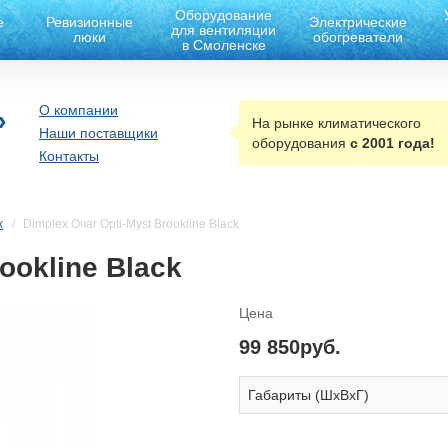
Оборудование
е
Ревизионные
Электрические
для вентиляции
люки
обогреватели
в Смоленске
О компании
»
На рынке климатического
Наши поставщики
оборудования
с 2001 года!
Контакты
x
Dimplex Очаг Opti-Myst Brookline Black
ookline Black
Цена
99 850руб.
Габариты (ШxВxГ)