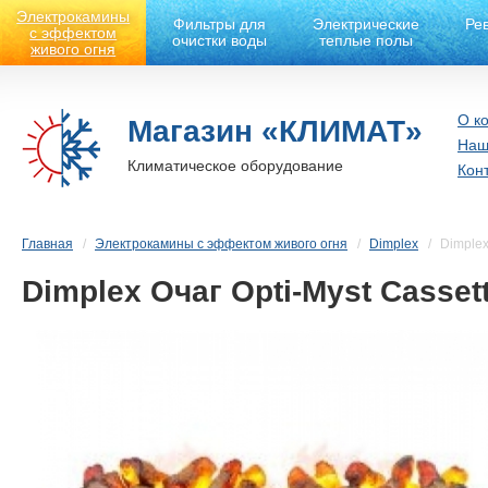
Электрокамины
Фильтры для
Электрические
Ре
с эффектом
очистки воды
теплые полы
живого огня
О к
Магазин «КЛИМАТ»
Наш
Климатическое оборудование
Кон
Главная
Электрокамины с эффектом живого огня
Dimplex
Dimplex
Dimplex Очаг Opti-Myst Casset