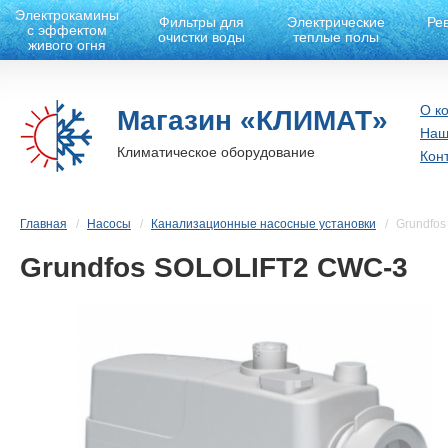
Электрокамины
Фильтры для
Электрические
Ре
с эффектом
очистки воды
теплые полы
живого огня
О к
Магазин «КЛИМАТ»
Наш
Климатическое оборудование
Кон
Главная
Насосы
Канализационные насосные установки
Grundfo
Grundfos SOLOLIFT2 CWC-3