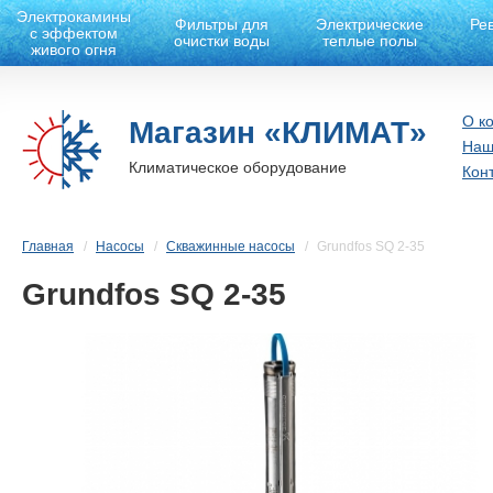
Электрокамины
Фильтры для
Электрические
Ре
с эффектом
очистки воды
теплые полы
живого огня
О к
Магазин «КЛИМАТ»
Наш
Климатическое оборудование
Кон
Главная
Насосы
Скважинные насосы
Grundfos SQ 2-35
Grundfos SQ 2-35