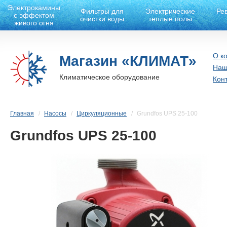
Электрокамины
Фильтры для
Электрические
Ре
с эффектом
очистки воды
теплые полы
живого огня
О к
Магазин «КЛИМАТ»
Наш
Климатическое оборудование
Кон
Главная
Насосы
Циркуляционные
Grundfos UPS 25-100
Grundfos UPS 25-100