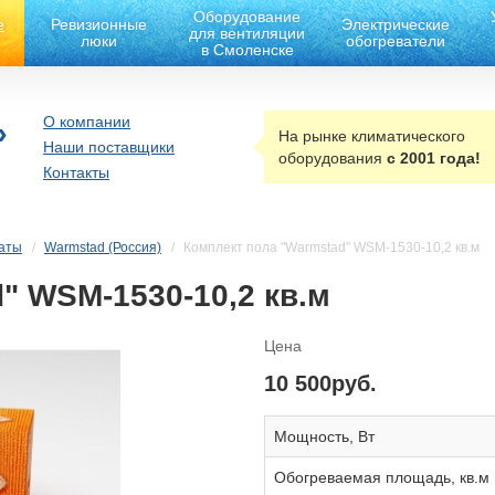
Оборудование
е
Ревизионные
Электрические
для вентиляции
люки
обогреватели
в Смоленске
О компании
»
На рынке климатического
Наши поставщики
оборудования
с 2001 года!
Контакты
аты
Warmstad (Россия)
Комплект пола "Warmstad" WSM-1530-10,2 кв.м
" WSM-1530-10,2 кв.м
Цена
10 500руб.
Мощность, Вт
Обогреваемая площадь, кв.м