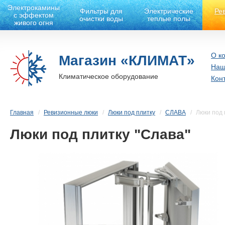
Электрокамины
Фильтры для
Электрические
Ре
с эффектом
очистки воды
теплые полы
живого огня
О к
Магазин «КЛИМАТ»
Наш
Климатическое оборудование
Кон
Главная
Ревизионные люки
Люки под плитку
СЛАВА
Люки под 
Люки под плитку "Слава"