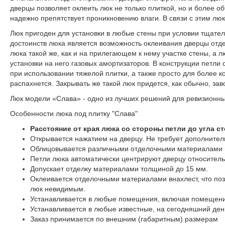
дверцы позволяет оклеить люк не только плиткой, но и более 
надежно препятствует проникновению влаги. В связи с этим люк
Люк пригоден для установки в любые стены при условии тщатель
достоинств люка является возможность оклеивания дверцы отд
люка такой же, как и на прилегающем к нему участке стены, а
установки на него газовых амортизаторов. В конструкции петл
при использовании тяжелой плитки, а также просто для более
распахнется. Закрывать же такой люк придется, как обычно, з
Люк модели «Слава» - одно из лучших решений для ревизионных
Особенности люка под плитку "Слава"
Расстояние от края люка со стороны петли до угла с
Открывается нажатием на дверцу. Не требует дополните
Облицовывается различными отделочными материалами по
Петли люка автоматически центрируют дверцу относитель
Допускает отделку материалами толщиной до 15 мм.
Оклеивается отделочными материалами внахлест, что поз
люк невидимым.
Устанавливается в любые помещения, включая помещения
Устанавливается в любые известные, на сегодняшний день
Заказ принимается по внешним (габаритным) размерам