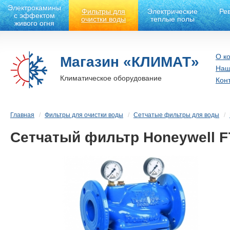
Электрокамины
Фильтры для
Электрические
Ре
с эффектом
очистки воды
теплые полы
живого огня
О к
Магазин «КЛИМАТ»
Наш
Климатическое оборудование
Кон
Главная
Фильтры для очистки воды
Сетчатые фильтры для воды
Сетчатый фильтр Honeywell F