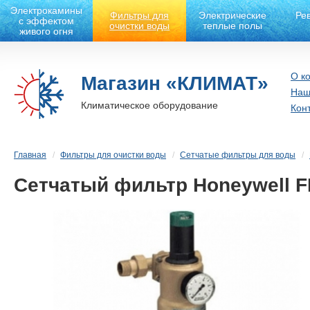
Электрокамины
Фильтры для
Электрические
Ре
с эффектом
очистки воды
теплые полы
живого огня
О к
Магазин «КЛИМАТ»
Наш
Климатическое оборудование
Кон
Главная
Фильтры для очистки воды
Сетчатые фильтры для воды
Сетчатый фильтр Honeywell F