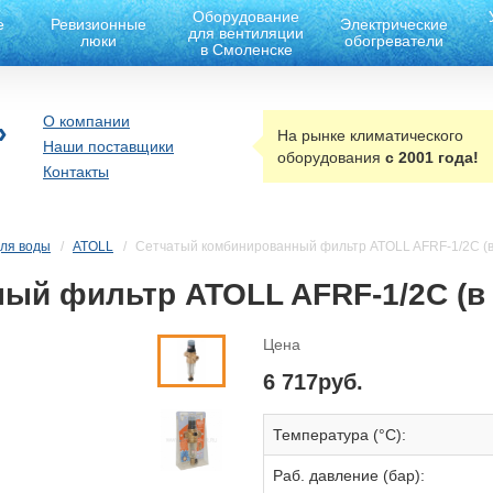
Оборудование
е
Ревизионные
Электрические
для вентиляции
люки
обогреватели
в Смоленске
О компании
»
На рынке климатического
Наши поставщики
оборудования
с 2001 года!
Контакты
ля воды
ATOLL
Сетчатый комбинированный фильтр ATOLL AFRF-1/2C (в
ый фильтр ATOLL AFRF-1/2C (в 
Цена
6 717руб.
Температура (°С):
Раб. давление (бар):