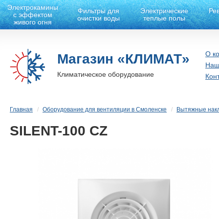
Электрокамины
Фильтры для
Электрические
Ре
с эффектом
очистки воды
теплые полы
живого огня
О к
Магазин «КЛИМАТ»
Наш
Климатическое оборудование
Кон
Главная
Оборудование для вентиляции в Смоленске
Вытяжные нак
SILENT-100 CZ