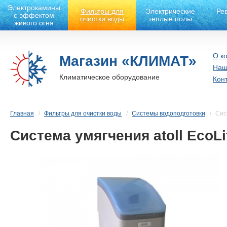
Электрокамины
Фильтры для
Электрические
Ре
с эффектом
очистки воды
теплые полы
живого огня
О к
Магазин «КЛИМАТ»
Наш
Климатическое оборудование
Кон
Главная
Фильтры для очистки воды
Системы водоподготовки
Сис
Система умягчения atoll EcoLi