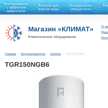
Электрокамины
Фильтры для
Электрические
Ре
с эффектом
очистки воды
теплые полы
живого огня
О к
Магазин «КЛИМАТ»
Наш
Климатическое оборудование
Кон
Главная
Водонагреватели
Gorenje
TGR150NGB6
TGR150NGB6