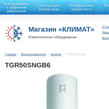
Электрокамины
Фильтры для
Электрические
Ре
с эффектом
очистки воды
теплые полы
живого огня
О к
Магазин «КЛИМАТ»
Наш
Климатическое оборудование
Кон
Главная
Водонагреватели
Gorenje
TGR50SNGB6
TGR50SNGB6