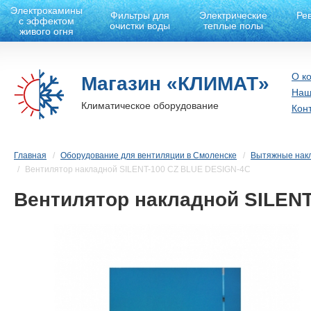
Электрокамины
Фильтры для
Электрические
Ре
с эффектом
очистки воды
теплые полы
живого огня
О к
Магазин «КЛИМАТ»
Наш
Климатическое оборудование
Кон
Главная
Оборудование для вентиляции в Смоленске
Вытяжные нак
Вентилятор накладной SILENT-100 CZ BLUE DESIGN-4C
Вентилятор накладной SILEN