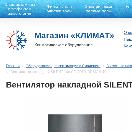
Электрокамины
Фильтры для
Электрические
Ре
с эффектом
очистки воды
теплые полы
живого огня
О к
Магазин «КЛИМАТ»
Наш
Климатическое оборудование
Кон
Главная
Оборудование для вентиляции в Смоленске
Вытяжные нак
Вентилятор накладной SILENT-100 CZ GREY DESIGN-4C
Вентилятор накладной SILEN