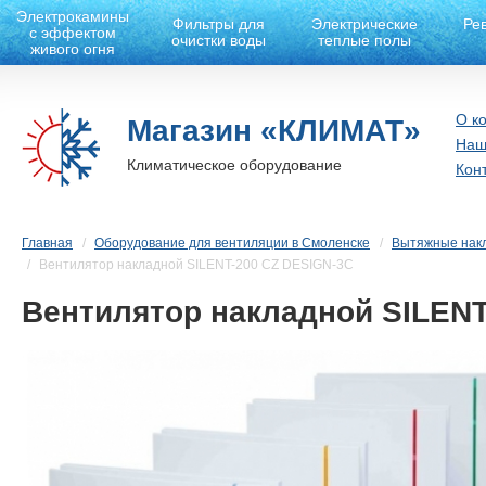
Электрокамины
Фильтры для
Электрические
Ре
с эффектом
очистки воды
теплые полы
живого огня
О к
Магазин «КЛИМАТ»
Наш
Климатическое оборудование
Кон
Главная
Оборудование для вентиляции в Смоленске
Вытяжные нак
Вентилятор накладной SILENT-200 CZ DESIGN-3C
Вентилятор накладной SILENT