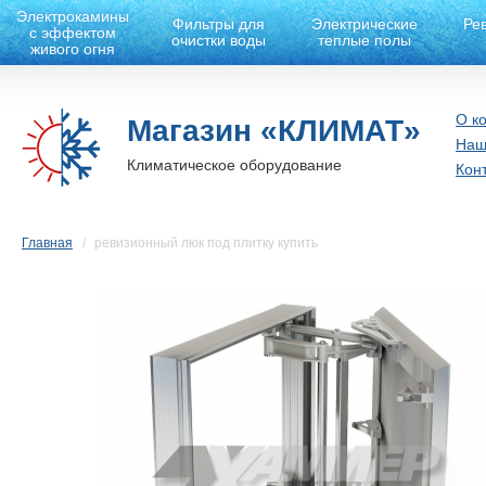
Электрокамины
Фильтры для
Электрические
Ре
с эффектом
очистки воды
теплые полы
живого огня
О к
Магазин «КЛИМАТ»
Наш
Климатическое оборудование
Кон
Главная
ревизионный люк под плитку купить